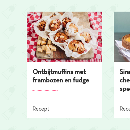
Overslaan
en
naar
de
inhoud
gaan
Ontbijtmuffins met
Sin
frambozen en fudge
che
spe
Recept
Rec