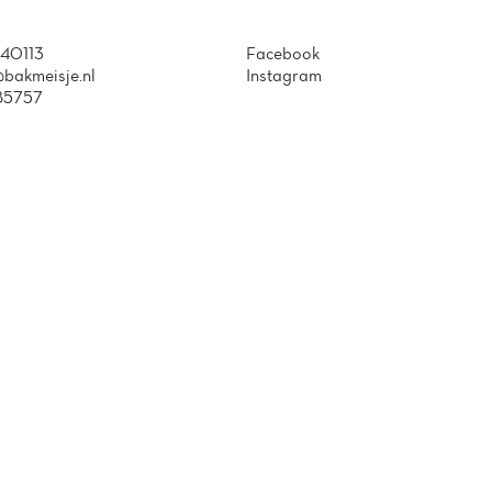
40113
Facebook
bakmeisje.nl
Instagram
85757