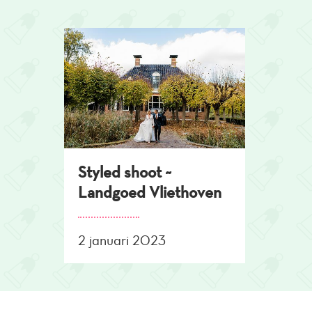
Overslaan
en
naar
de
inhoud
gaan
Styled shoot ~
Landgoed Vliethoven
2 januari 2023