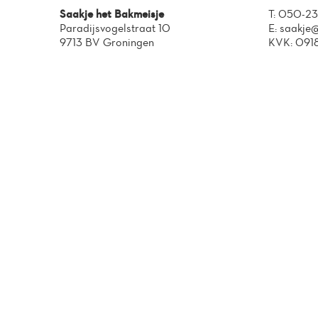
Saakje het Bakmeisje
T:
050-23
Paradijsvogelstraat 10
E:
saakje@
9713 BV Groningen
KVK: 091