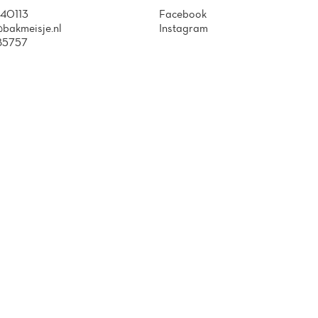
40113
Facebook
bakmeisje.nl
Instagram
85757