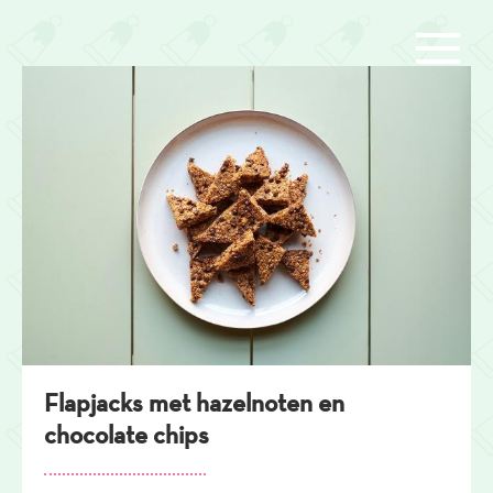
Overslaan
en
naar
de
inhoud
gaan
Flapjacks met hazelnoten en
chocolate chips