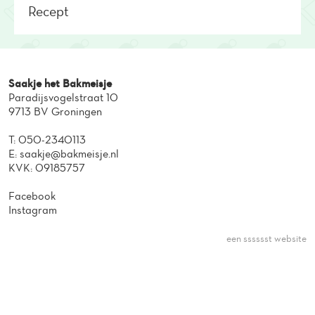
Recept
Saakje het Bakmeisje
Paradijsvogelstraat 10
9713 BV Groningen
T:
050-2340113
E:
saakje@bakmeisje.nl
KVK: 09185757
Facebook
Instagram
een sssssst website