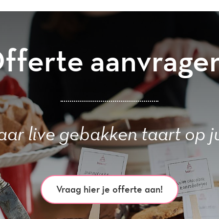
fferte aanvrage
ar live gebakken taart op ju
Vraag hier je offerte aan!