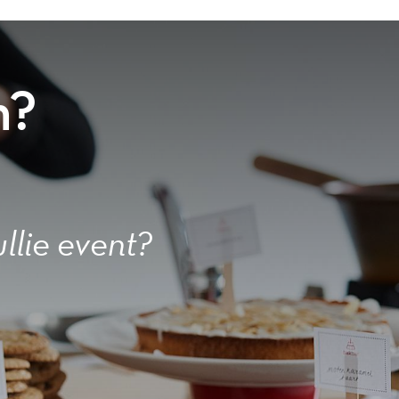
n?
llie event?