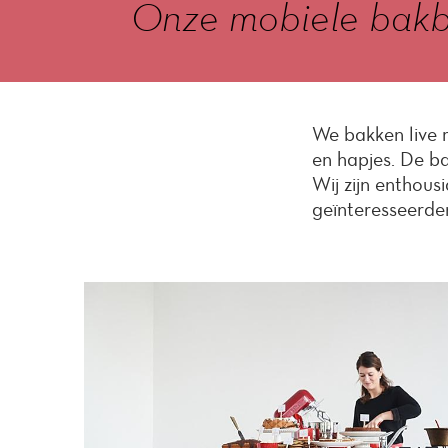
Onze mobiele bakba
We bakken live 
en hapjes. De ba
Wij zijn enthou
geïnteresseerden