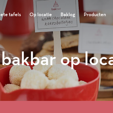
ete tafels
Op locatie
Baklog
Producten
bakbar op loc