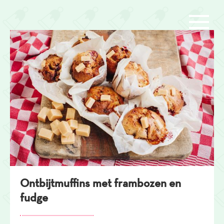
Overslaan
en
naar
de
inhoud
gaan
Ontbijtmuffins met frambozen en
fudge