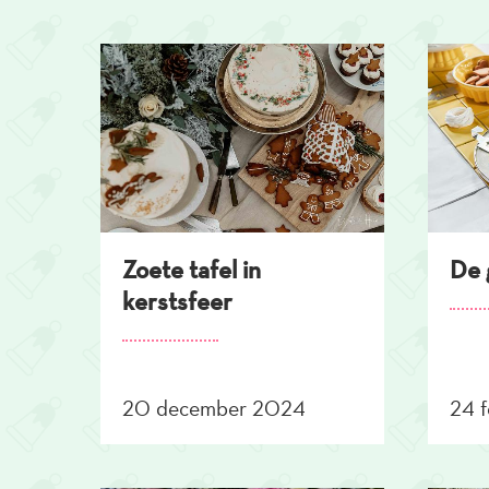
Overslaan
en
naar
de
inhoud
gaan
Zoete tafel in
De 
kerstsfeer
20 december 2024
24 