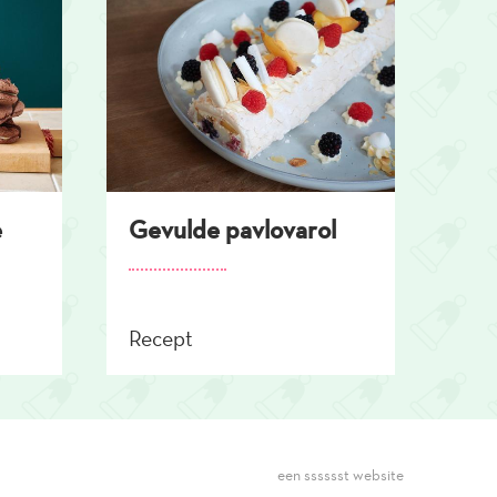
e
Gevulde pavlovarol
Recept
een sssssst website