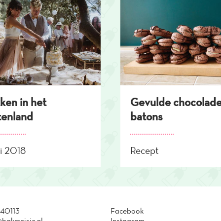
ken in het
Gevulde chocolad
tenland
batons
uli 2018
Recept
40113
Facebook
bakmeisje.nl
Instagram