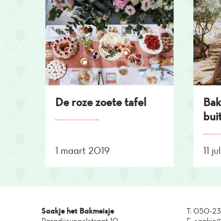
De roze zoete tafel
Bak
bui
1 maart 2019
11 j
Saakje het Bakmeisje
T:
050-23
Paradijsvogelstraat 10
E:
saakje@