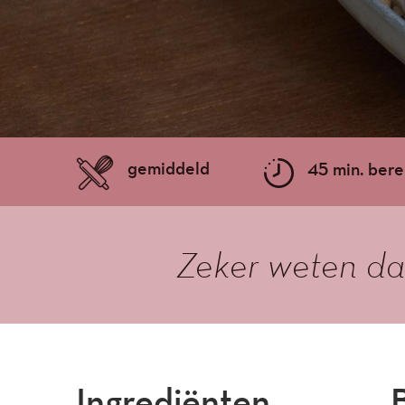
gemiddeld
45 min. bere
Zeker weten dat
Ingrediënten