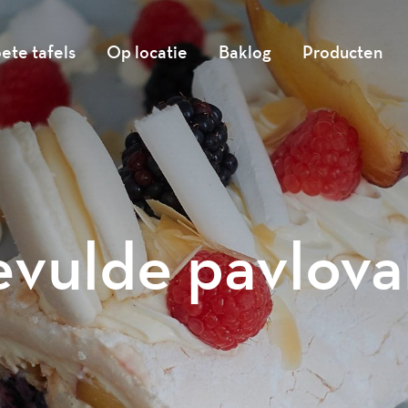
ete tafels
Op locatie
Baklog
Producten
vulde pavlova