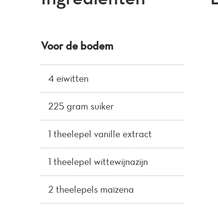
Voor de bodem
4 eiwitten
225 gram suiker
1 theelepel vanille extract
1 theelepel wittewijnazijn
2 theelepels maïzena