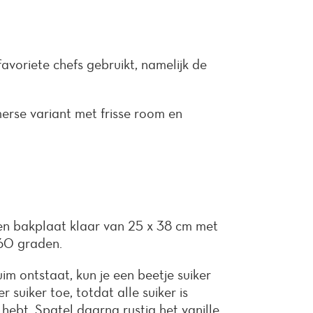
favoriete chefs gebruikt, namelijk de
erse variant met frisse room en
en bakplaat klaar van 25 x 38 cm met
160 graden.
uim ontstaat, kun je een beetje suiker
suiker toe, totdat alle suiker is
 hebt.
Spatel daarna rustig het vanille