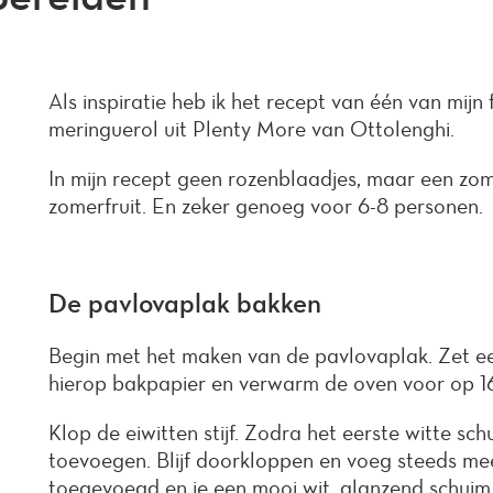
Als inspiratie heb ik het recept van één van mijn 
meringuerol uit Plenty More van Ottolenghi.
In mijn recept geen rozenblaadjes, maar een zom
zomerfruit. En zeker genoeg voor 6-8 personen.
De pavlovaplak bakken
Begin met het maken van de pavlovaplak. Zet e
hierop bakpapier en verwarm de oven voor op 
Klop de eiwitten stijf. Zodra het eerste witte sch
toevoegen. Blijf doorkloppen en voeg steeds meer 
toegevoegd en je een mooi wit, glanzend schuim