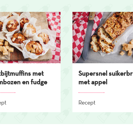
bijtmuffins met
Supersnel suikerb
mbozen en fudge
met appel
ept
Recept