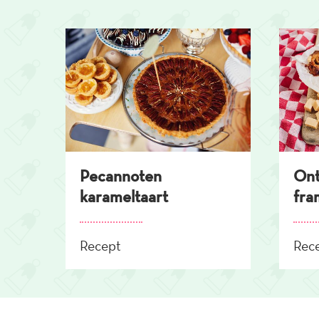
Overslaan
en
naar
de
inhoud
gaan
Pecannoten
Ont
karameltaart
fra
Recept
Rec