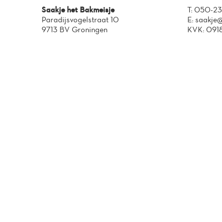
Saakje het Bakmeisje
T:
050-23
Paradijsvogelstraat 10
E:
saakje@
9713 BV Groningen
KVK: 091