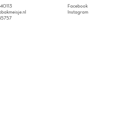
40113
Facebook
bakmeisje.nl
Instagram
85757