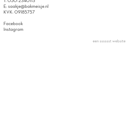
T:
050-2340113
E:
saakje@bakmeisje.nl
KVK: 09185757
Facebook
Instagram
een sssssst website