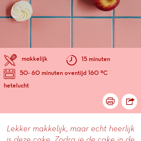
makkelijk
15 minuten
50- 60 minuten oventijd 160 ºC
hetelucht
Lekker makkelijk, maar echt heerlijk
is deze cake. Zodra je de cake in de