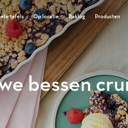
ete tafels
Op locatie
Baklog
Producten
we bessen cr