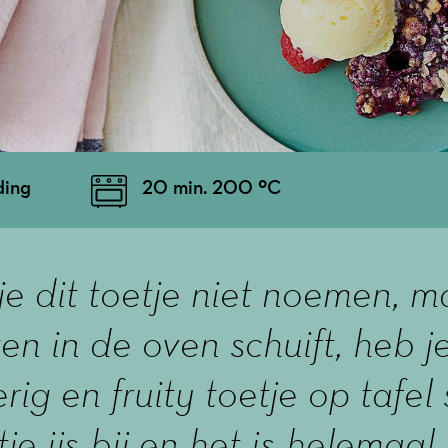
ding
20 min. 200 ºC
e dit toetje niet noemen, ma
ten in de oven schuift, heb j
ig en fruity toetje op tafel
tje ijs bij en het is helemaal 