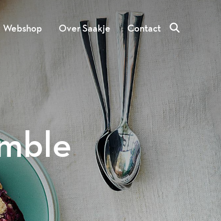
Webshop
Over Saakje
Contact
umble