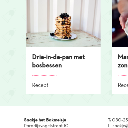
Drie-in-de-pan met
Man
bosbessen
zon
Recept
Rec
Saakje het Bakmeisje
T:
050-23
Paradijsvogelstraat 10
E:
saakje@