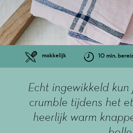
makkelijk
10 min. berei
Echt ingewikkeld kun j
crumble tijdens het e
heerlijk warm knapper
bolle