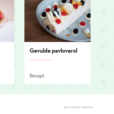
Gevulde pavlovarol
Recept
een sssssst website