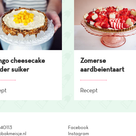
go cheesecake
Zomerse
der suiker
aardbeientaart
ept
Recept
40113
Facebook
bakmeisje.nl
Instagram